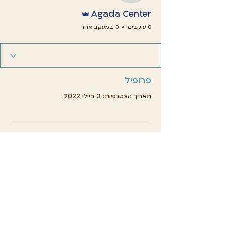
אדמין
Agada Center
0 עוקבים
0 במעקב אחר
פרופיל
תאריך הצטרפות: 3 ביולי 2022
אין עדיין מה להציג
כשהחבר או החברה האלה יוסיפו פרטים
על עצמם, הם יופיעו כאן.